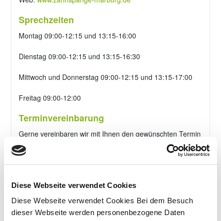
Sprechzeiten
Montag 09:00-12:15 und 13:15-16:00
Dienstag 09:00-12:15 und 13:15-16:30
Mittwoch und Donnerstag 09:00-12:15 und 13:15-17:00
Freitag 09:00-12:00
Terminvereinbarung
Gerne vereinbaren wir mit Ihnen den gewünschten Termin
unter
06421-13131.
Oder Sie nutzen die Möglichkeit, uns ganz einfach per E-
Mail an
info@zahnspange-marburg.de
oder per
Diese Webseite verwendet Cookies
Kontaktformular unten Ihren Terminwunsch oder Ihre
Diese Webseite verwendet Cookies Bei dem Besuch
Anfrage mitzuteilen, wir setzen uns dann bald möglichst
dieser Webseite werden personenbezogene Daten
mit Ihnen in Verbindung.