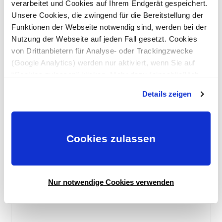
verarbeitet und Cookies auf Ihrem Endgerät gespeichert.
Unsere Cookies, die zwingend für die Bereitstellung der
Funktionen der Webseite notwendig sind, werden bei der
Nutzung der Webseite auf jeden Fall gesetzt. Cookies
von Drittanbietern für Analyse- oder Trackingzwecke
(Google Analytics) werden nur aktiviert, wenn Sie auf
“Cookies zulassen” klicken. Mehr dazu (einschließlich
der Möglichkeit, die Einwilligungserklärung zu widerrufen)
Details zeigen
erfahren Sie in unserer
Datenschutzerklärung
—
Impressum
.
Anfahrt
Cookies zulassen
Unsere Praxis liegt verkehrsgünstig nahe der Marburger
Innenstadt und der B3.
Nur notwendige Cookies verwenden